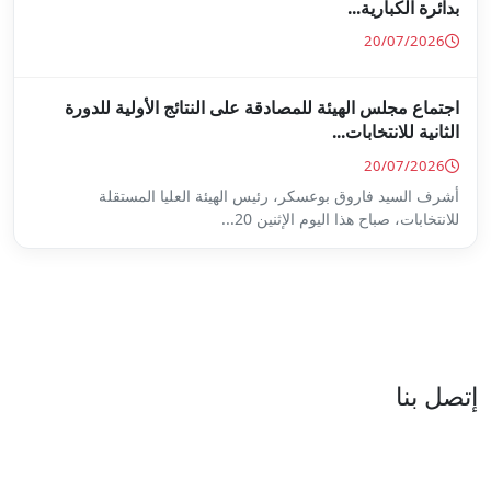
ة على النتائج الأولية للدورة
س الهيئة العليا المستقلة
...
العنوان : نهج جزيرة سردينيا - عدد 05 - حدائق البحيرة