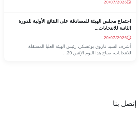
ة على النتائج الأولية للدورة
س الهيئة العليا المستقلة
...
العنوان : نهج جزيرة سردينيا - عدد 05 - حدائق البحيرة