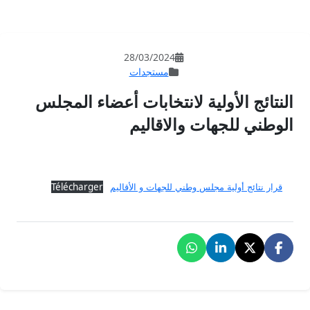
28/03/202
مستجدات
نتخابات أعضاء المجلس
قاليم
جهات و الأقاليم
Télécharger