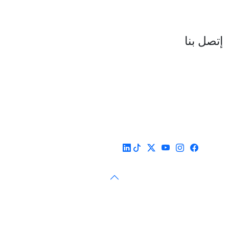
العنوان : نهج جزيرة سردينيا - عدد 05 - حدائق البحيرة