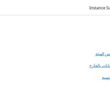
 الهيئة
خابات بالخارج
نسية