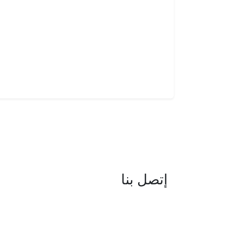
إتصل بنا
العنوان : نهج جزيرة سردينيا - عدد 05 
البحيرة -1053 تونس
البريد الإلكتروني : boc@isie.tn