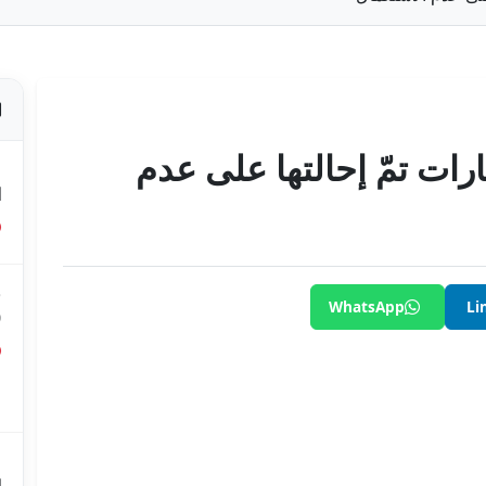
ارات تمّ إحالتها على عدم
ص
ا
ق
WhatsApp
Li
0
ق
ع
م