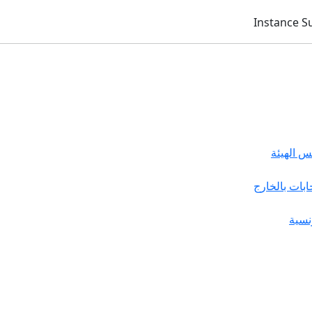
 الهيئة
خابات بالخارج
نسية