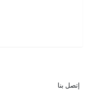
إتصل بنا
العنوان : نهج جزيرة سردينيا - عدد 05 
البحيرة -1053 تونس
البريد الإلكتروني : boc@isie.tn