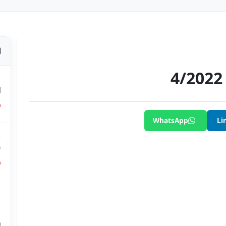
ص
ا
WhatsApp
Li
ق
0
ق
ع
م