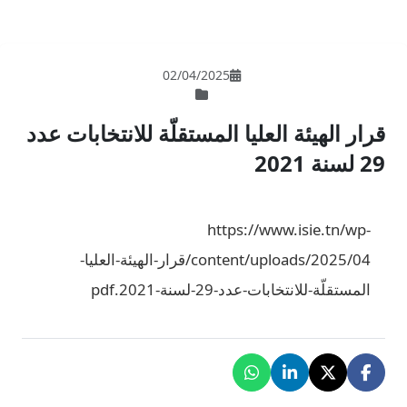
02/04/202
لمستقلّة للانتخابات عدد
ht
content/uploads/2025/04/قرار-الهيئة-العليا-
pdf