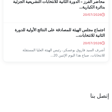
ة للانتخابات التشريعية الجزئية
ة على النتائج الأولية للدورة
س الهيئة العليا المستقلة
...
العنوان : نهج جزيرة سردينيا - عدد 05 - حدائق البحيرة