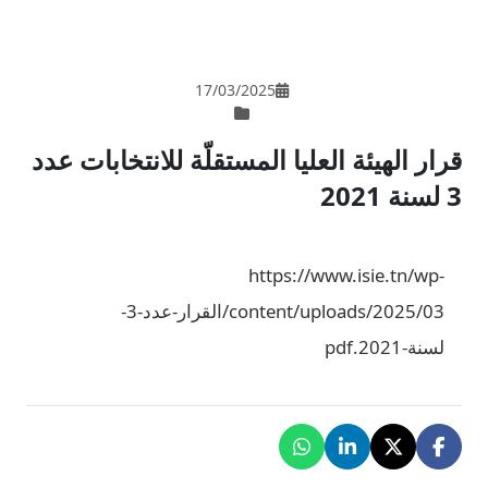
17/03/202
لمستقلّة للانتخابات عدد
ht
content/uploads/2025/03/القرار-عدد-3-