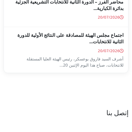
ة للانتخابات التشريعية الجزئية
ة على النتائج الأولية للدورة
س الهيئة العليا المستقلة
...
العنوان : نهج جزيرة سردينيا - عدد 05 - حدائق البحيرة