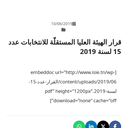
10/06/201
لمستقلّة للانتخابات عدد
[embeddoc url=”ht
content/uploads/2019/06/القرار-عدد-15-
pdf” height=”12”
downloa