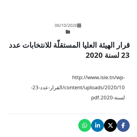
06/10/202
لمستقلّة للانتخابات عدد
h
content/uploads/2020/10/القرار-عدد-23-