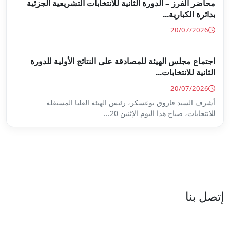
ة للانتخابات التشريعية الجزئية
ة على النتائج الأولية للدورة
س الهيئة العليا المستقلة
...
العنوان : نهج جزيرة سردينيا - عدد 05 - حدائق البحيرة