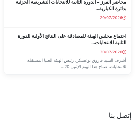
ة للانتخابات التشريعية الجزئية
ة على النتائج الأولية للدورة
س الهيئة العليا المستقلة
...
العنوان : نهج جزيرة سردينيا - عدد 05 - حدائق البحيرة