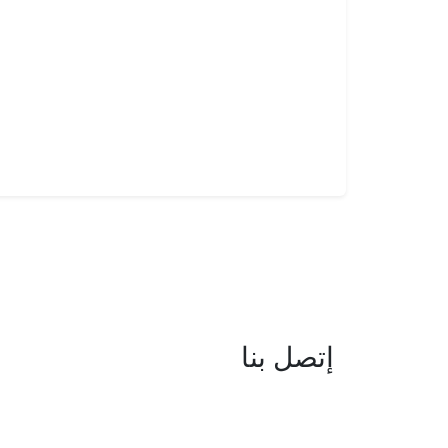
إتصل بنا
العنوان : نهج جزيرة سردينيا - عدد 05 
البحيرة -1053 تونس
البريد الإلكتروني : boc@isie.tn