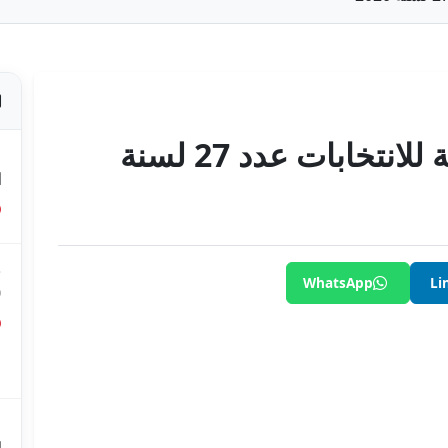
قرار الهيئة العليا المستقلّة للانتخابات عدد 27 لسنة
ص
ا
ق
WhatsApp
Li
0
ق
ع
م