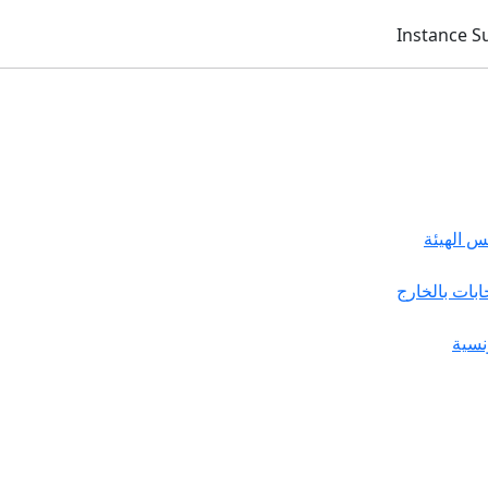
 الهيئة
خابات بالخارج
نسية