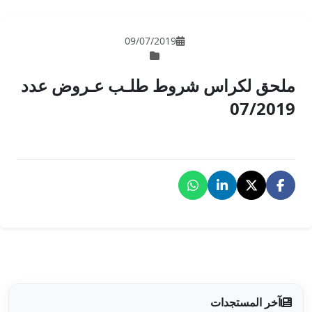
09/07/201
ط طلـب عـروض عدد