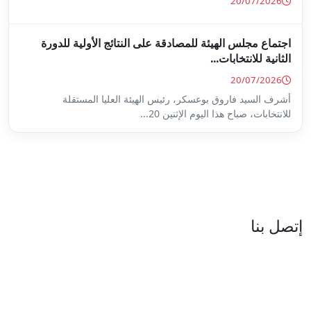
ة على النتائج الأولية للدورة
س الهيئة العليا المستقلة
...
العنوان : نهج جزيرة سردينيا - عدد 05 - حدائق البحيرة