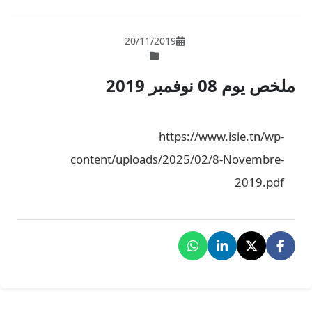
20/11/201
ht
content/uploads/