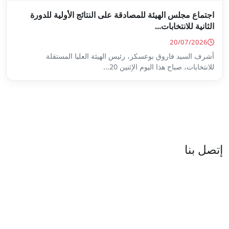
ة على النتائج الأولية للدورة
س الهيئة العليا المستقلة
...
العنوان : نهج جزيرة سردينيا - عدد 05 - حدائق البحيرة