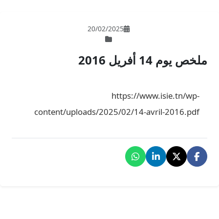
20/02/202
ht
content/uploads/2025/