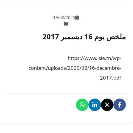
19/02/202
ht
content/uploads/2