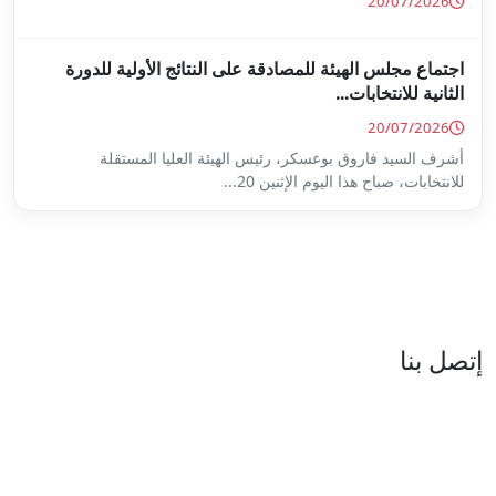
ة على النتائج الأولية للدورة
س الهيئة العليا المستقلة
...
العنوان : نهج جزيرة سردينيا - عدد 05 - حدائق البحيرة