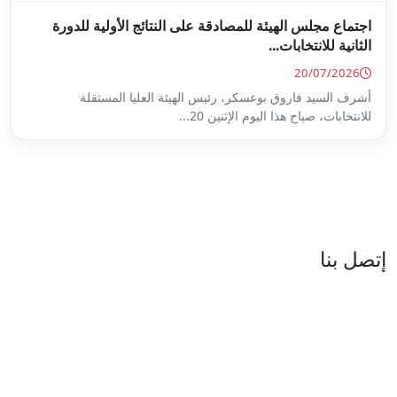
ة على النتائج الأولية للدورة
س الهيئة العليا المستقلة
...
العنوان : نهج جزيرة سردينيا - عدد 05 - حدائق البحيرة