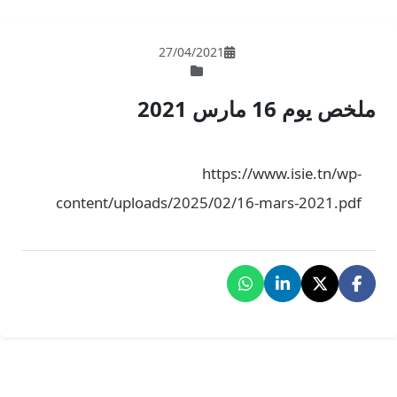
27/04/202
ht
content/uploads/2025/