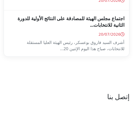
ة على النتائج الأولية للدورة
س الهيئة العليا المستقلة
...
العنوان : نهج جزيرة سردينيا - عدد 05 - حدائق البحيرة