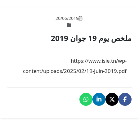
20/06/201
ht
content/uploads/2025