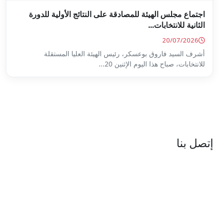
ة على النتائج الأولية للدورة
س الهيئة العليا المستقلة
...
العنوان : نهج جزيرة سردينيا - عدد 05 - حدائق البحيرة