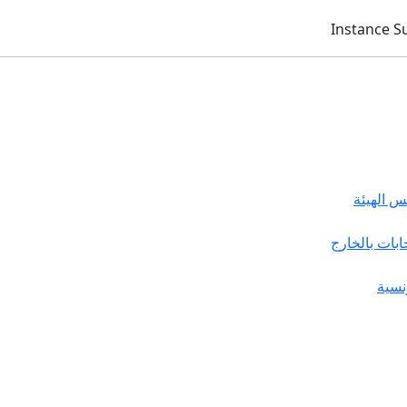
 الهيئة
خابات بالخارج
نسية