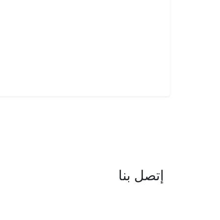
إتصل بنا
العنوان : نهج جزيرة سردينيا - عدد 05 
البحيرة -1053 تونس
البريد الإلكتروني : boc@isie.tn