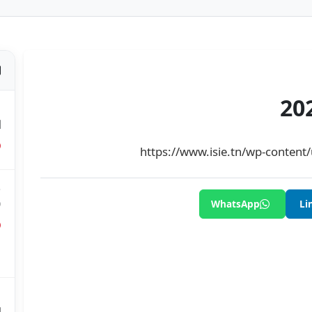
ص
ا
https://www.isie.tn/wp-conten
ق
0
WhatsApp
Li
ق
ع
م