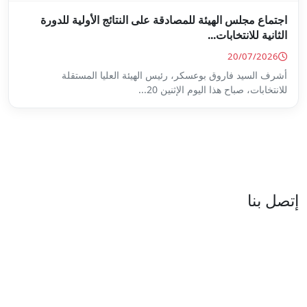
ة على النتائج الأولية للدورة
س الهيئة العليا المستقلة
...
العنوان : نهج جزيرة سردينيا - عدد 05 - حدائق البحيرة