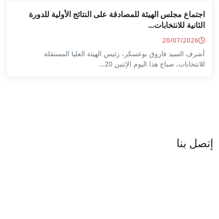
ة على النتائج الأولية للدورة
س الهيئة العليا المستقلة
...
العنوان : نهج جزيرة سردينيا - عدد 05 - حدائق البحيرة