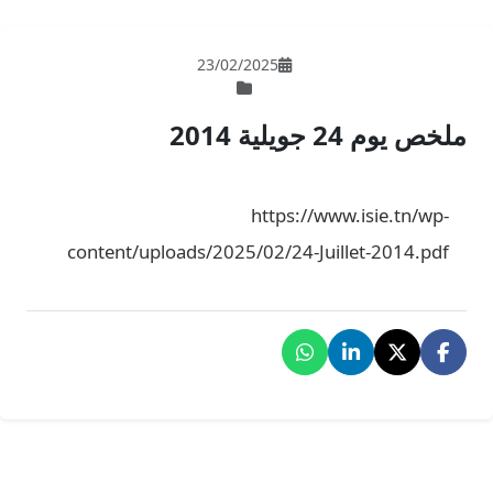
23/02/202
ht
content/uploads/2025/02