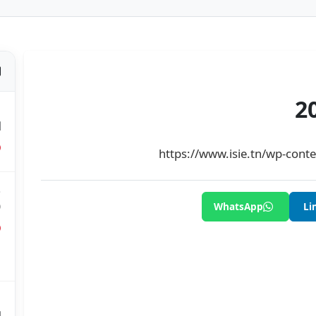
ص
ا
https://www.isie.tn/wp-cont
ق
0
WhatsApp
Li
ق
ع
م