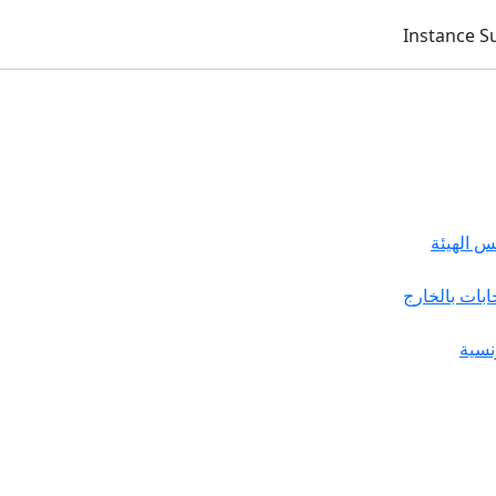
 الهيئة
خابات بالخارج
نسية