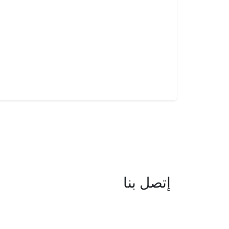
إتصل بنا
العنوان : نهج جزيرة سردينيا - عدد 05 
البحيرة -1053 تونس
البريد الإلكتروني : boc@isie.tn