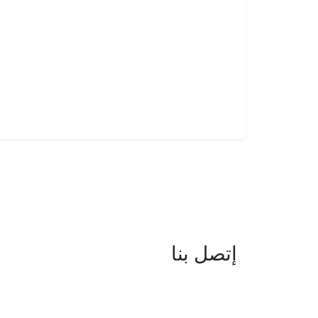
إتصل بنا
العنوان : نهج جزيرة سردينيا - عدد 05 
البحيرة -1053 تونس
البريد الإلكتروني : boc@isie.tn