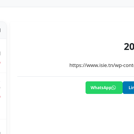
ص
ا
https://www.isie.tn/wp-con
ق
0
WhatsApp
Li
ق
ع
م