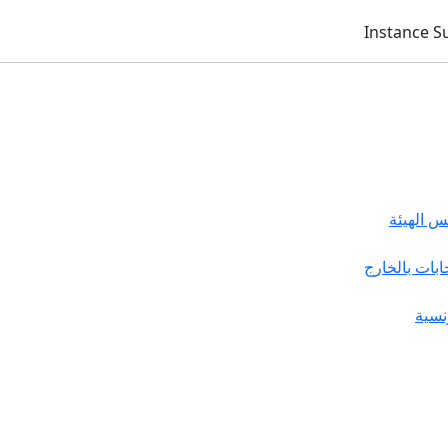
 الهيئة
خابات بالخارج
نسية