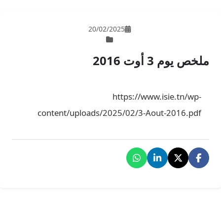
20/02/202
ht
content/uploads/2025