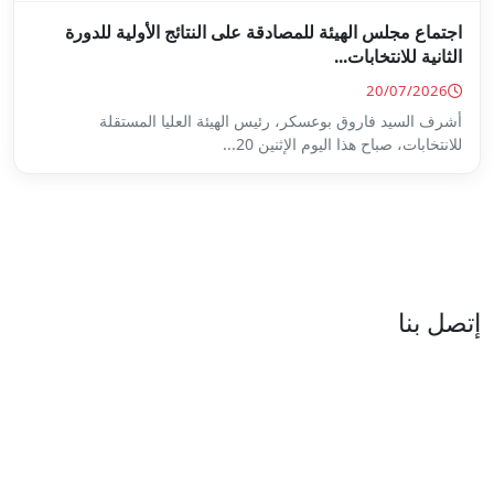
ة على النتائج الأولية للدورة
س الهيئة العليا المستقلة
...
العنوان : نهج جزيرة سردينيا - عدد 05 - حدائق البحيرة