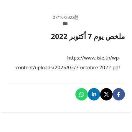
07/10/202
ht
content/uploads/2025/02