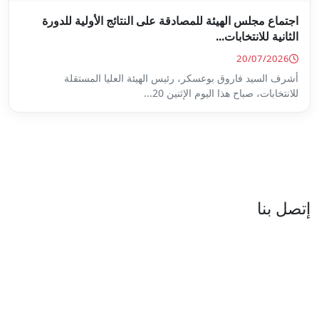
ة على النتائج الأولية للدورة
س الهيئة العليا المستقلة
...
العنوان : نهج جزيرة سردينيا - عدد 05 - حدائق البحيرة