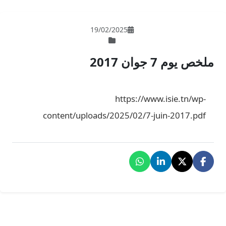
19/02/202
ht
content/uploads/202