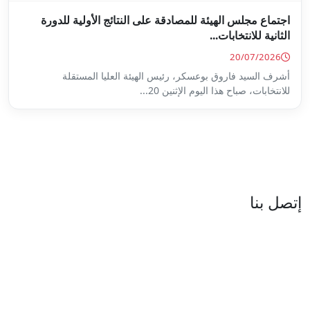
ة على النتائج الأولية للدورة
س الهيئة العليا المستقلة
...
العنوان : نهج جزيرة سردينيا - عدد 05 - حدائق البحيرة