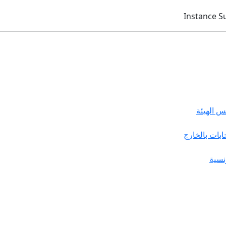
 الهيئة
خابات بالخارج
نسية