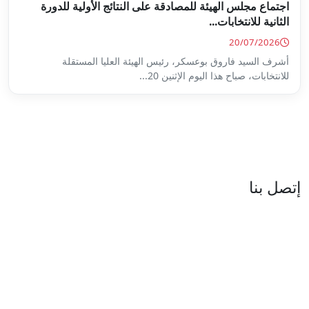
ة على النتائج الأولية للدورة
س الهيئة العليا المستقلة
...
العنوان : نهج جزيرة سردينيا - عدد 05 - حدائق البحيرة