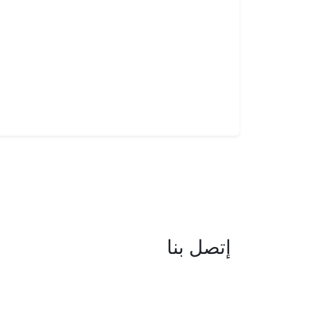
إتصل بنا
العنوان : نهج جزيرة سردينيا - عدد 05 
البحيرة -1053 تونس
البريد الإلكتروني : boc@isie.tn