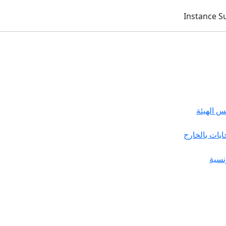
 الهيئة
خابات بالخارج
نسية