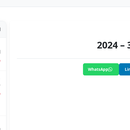
ص
ا
WhatsApp
Li
ق
0
ق
ع
م