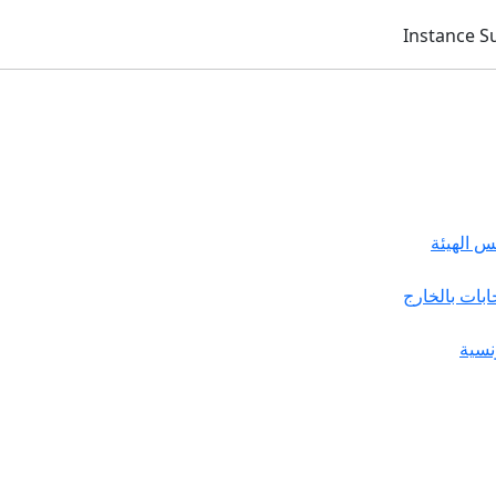
 الهيئة
خابات بالخارج
نسية