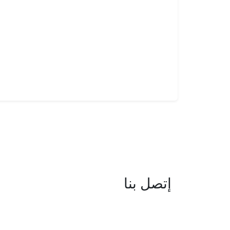
إتصل بنا
العنوان : نهج جزيرة سردينيا - عدد 05 
البحيرة -1053 تونس
البريد الإلكتروني : boc@isie.tn