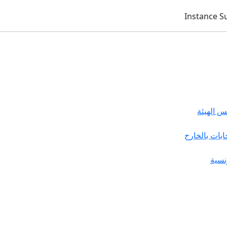
 الهيئة
خابات بالخارج
نسية