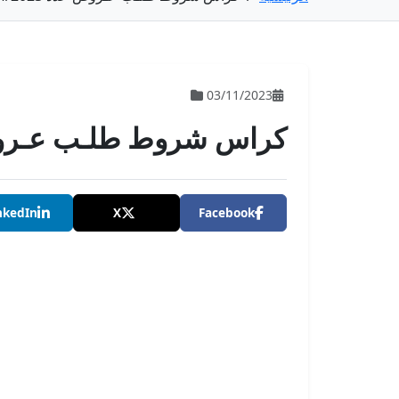
03/11/2023
كراس شروط طلـب عـروض عدد
nkedIn
X
Facebook