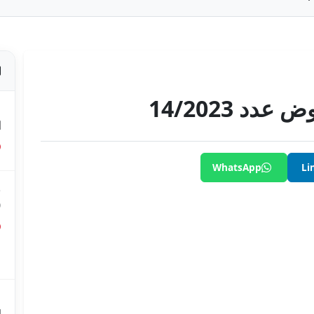
 14/2023
ص
ا
WhatsApp
Li
ق
0
ق
ع
م