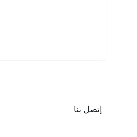
إتصل بنا
العنوان : نهج جزيرة سردينيا - عدد 05 
البحيرة -1053 تونس
البريد الإلكتروني : boc@isie.tn