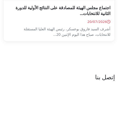
ة على النتائج الأولية للدورة
س الهيئة العليا المستقلة
...
العنوان : نهج جزيرة سردينيا - عدد 05 - حدائق البحيرة