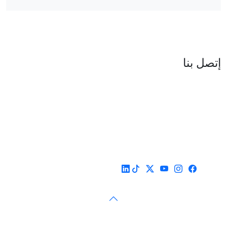
العنوان : نهج جزيرة سردينيا - عدد 05 - حدائق البحيرة