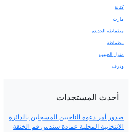
دات
خبين المسجلين بالدائرة
 عمادة سندس فم الخنقة