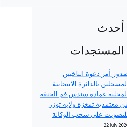
أحدث
المستجدات
دور أمر دعوة الناخبين
لمسجلين بالدائرة الانتخابية
لمحلية عمادة سندس فم الخنقة
ن معتمدية تمغزة ولاية توزر
لتصويت على سحب الوكالة
22 July 202