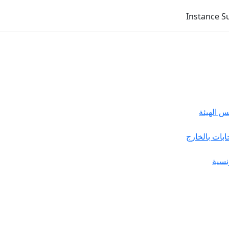
 الهيئة
خابات بالخارج
نسية