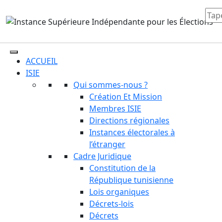
ACCUEIL
ISIE
Qui sommes-nous ?
Création Et Mission
Membres ISIE
Directions régionales
Instances électorales à
l’étranger
Cadre Juridique
Constitution de la
République tunisienne
Lois organiques
Décrets-lois
Décrets