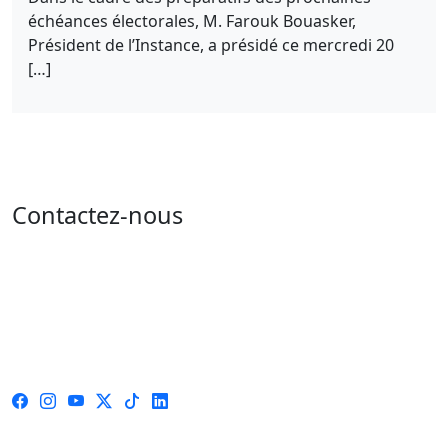
échéances électorales, M. Farouk Bouasker,
Président de l’Instance, a présidé ce mercredi 20
[…]
Contactez-nous
Adresse : 05 rue de l'île de Sardaigne - les jardins du
lac - 1053 Tunis
Email : contact@isie.tn / boc@isie.tn
Tél : 00 216 70 018 555
Fax : 00 216 71 190 924