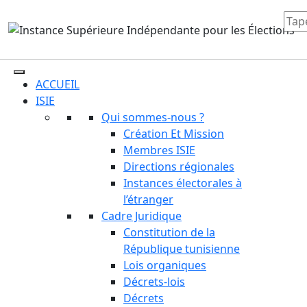
ACCUEIL
ISIE
Qui sommes-nous ?
Création Et Mission
Membres ISIE
Directions régionales
Instances électorales à
l’étranger
Cadre Juridique
Constitution de la
République tunisienne
Lois organiques
Décrets-lois
Décrets