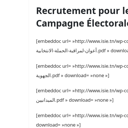
Recrutement pour le
Campagne Électoral
[embeddoc url= »http://www.isie.tn/wp-content/uploads/2
وان-لمراقبة-الحملة-الانتخابية
[embeddoc url= »http://www.isie.tn/wp-content/uploa
الجهوية.pdf » download= »none »]
[embeddoc url= »http://www.isie.tn/wp-content/up
الميدانيين.pdf » download= »none »]
[embeddoc url= »http://www.isie.tn/wp-content/uplo
download= »none »]