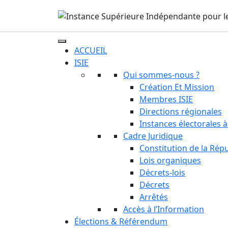
ACCUEIL
ISIE
Qui sommes-nous ?
Création Et Mission
Membres ISIE
Directions régionales
Instances électorales à
Cadre Juridique
Constitution de la Rép
Lois organiques
Décrets-lois
Décrets
Arrêtés
Accès à l’Information
Élections & Référendum