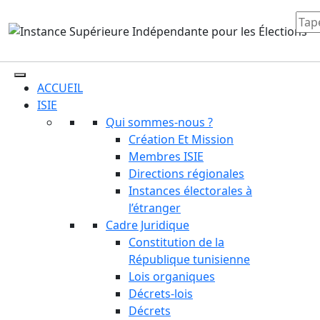
ACCUEIL
ISIE
Qui sommes-nous ?
Création Et Mission
Membres ISIE
Directions régionales
Instances électorales à
l’étranger
Cadre Juridique
Constitution de la
République tunisienne
Lois organiques
Décrets-lois
Décrets