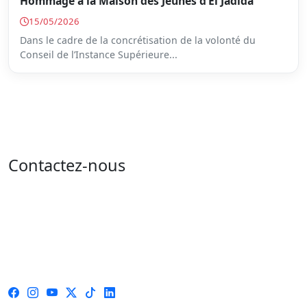
Hommage à la Maison des Jeunes d’El Jadida
15/05/2026
Dans le cadre de la concrétisation de la volonté du
Conseil de l’Instance Supérieure...
Contactez-nous
Adresse : 05 rue de l'île de Sardaigne - les jardins du
lac - 1053 Tunis
Email : contact@isie.tn / boc@isie.tn
Tél : 00 216 70 018 555
Fax : 00 216 71 190 924