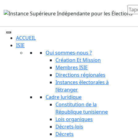
ACCUEIL
ISIE
Qui sommes-nous ?
Création Et Mission
Membres ISIE
Directions régionales
Instances électorales à
l’étranger
Cadre Juridique
Constitution de la
République tunisienne
Lois organiques
Décrets-lois
Décrets