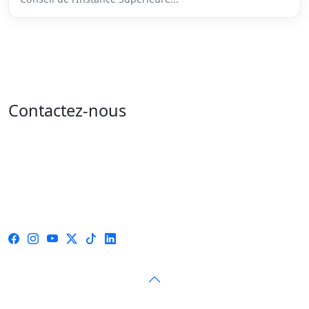
Contactez-nous
Adresse : 05 rue de l'île de Sardaigne - les jardins du
lac - 1053 Tunis
Email : contact@isie.tn / boc@isie.tn
Tél : 00 216 70 018 555
Fax : 00 216 71 190 924
© 2026 — Instance Supérieure Indépendante pour les