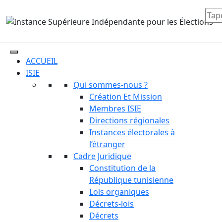
ACCUEIL
ISIE
Qui sommes-nous ?
Création Et Mission
Membres ISIE
Directions régionales
Instances électorales à
l’étranger
Cadre Juridique
Constitution de la
République tunisienne
Lois organiques
Décrets-lois
Décrets