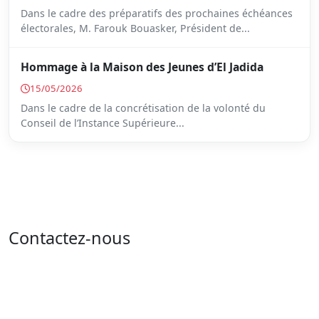
Dans le cadre des préparatifs des prochaines échéances
électorales, M. Farouk Bouasker, Président de...
Hommage à la Maison des Jeunes d’El Jadida
15/05/2026
Dans le cadre de la concrétisation de la volonté du
Conseil de l’Instance Supérieure...
Contactez-nous
Adresse : 05 rue de l'île de Sardaigne - les jardins du
lac - 1053 Tunis
Email : contact@isie.tn / boc@isie.tn
Tél : 00 216 70 018 555