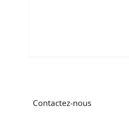
Contactez-nous
Adresse : 05 rue de l'île de Sardaigne - les
jardins du lac - 1053 Tunis
Email : contact@isie.tn / boc@isie.tn