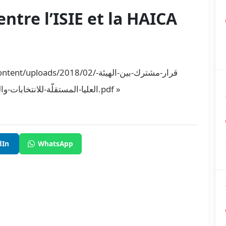
tre l’ISIE et la HAICA
s/2018/02/قرار-مشترك-بين-الهيئة-
العليا-المستقلّة-للانتخاب.pdf »
dIn
WhatsApp