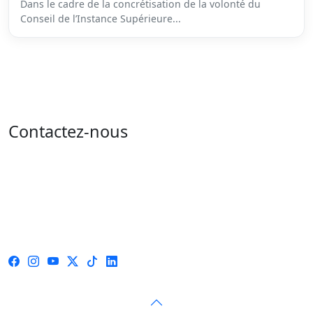
Dans le cadre de la concrétisation de la volonté du
Conseil de l’Instance Supérieure...
Contactez-nous
Adresse : 05 rue de l'île de Sardaigne - les jardins du
lac - 1053 Tunis
Email : contact@isie.tn / boc@isie.tn
Tél : 00 216 70 018 555
Fax : 00 216 71 190 924