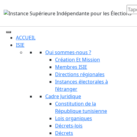
ACCUEIL
ISIE
Qui sommes-nous ?
Création Et Mission
Membres ISIE
Directions régionales
Instances électorales à
l’étranger
Cadre Juridique
Constitution de la
République tunisienne
Lois organiques
Décrets-lois
Décrets