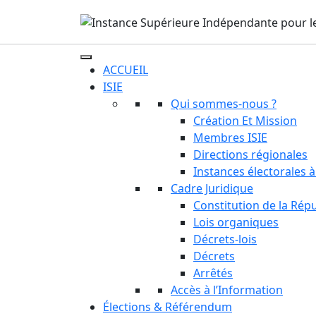
ACCUEIL
ISIE
Qui sommes-nous ?
Création Et Mission
Membres ISIE
Directions régionales
Instances électorales à
Cadre Juridique
Constitution de la Rép
Lois organiques
Décrets-lois
Décrets
Arrêtés
Accès à l’Information
Élections & Référendum