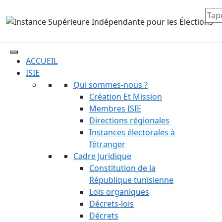
ACCUEIL
ISIE
Qui sommes-nous ?
Création Et Mission
Membres ISIE
Directions régionales
Instances électorales à
l’étranger
Cadre Juridique
Constitution de la
République tunisienne
Lois organiques
Décrets-lois
Décrets