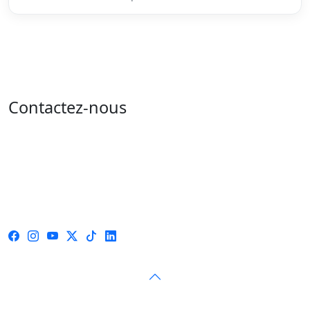
Contactez-nous
Adresse : 05 rue de l'île de Sardaigne - les jardins du
lac - 1053 Tunis
Email : contact@isie.tn / boc@isie.tn
Tél : 00 216 70 018 555
Fax : 00 216 71 190 924
© 2026 — Instance Supérieure Indépendante pour les