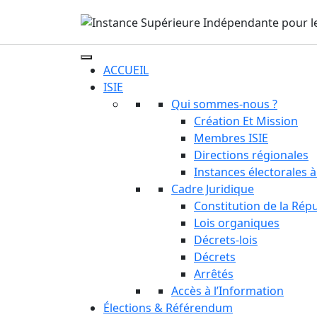
ACCUEIL
ISIE
Qui sommes-nous ?
Création Et Mission
Membres ISIE
Directions régionales
Instances électorales à
Cadre Juridique
Constitution de la Rép
Lois organiques
Décrets-lois
Décrets
Arrêtés
Accès à l’Information
Élections & Référendum