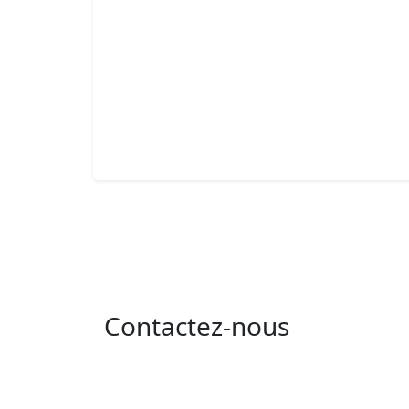
Contactez-nous
Adresse : 05 rue de l'île de Sardaigne - les
jardins du lac - 1053 Tunis
Email : contact@isie.tn / boc@isie.tn