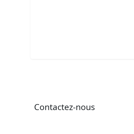
Contactez-nous
Adresse : 05 rue de l'île de Sardaigne - les
jardins du lac - 1053 Tunis
Email : contact@isie.tn / boc@isie.tn