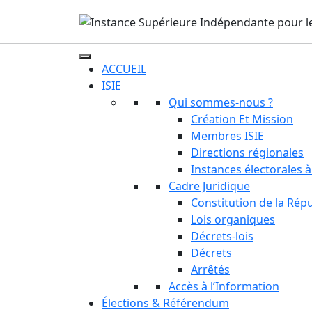
ACCUEIL
ISIE
Qui sommes-nous ?
Création Et Mission
Membres ISIE
Directions régionales
Instances électorales à
Cadre Juridique
Constitution de la Rép
Lois organiques
Décrets-lois
Décrets
Arrêtés
Accès à l’Information
Élections & Référendum