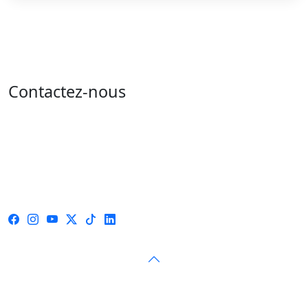
Contactez-nous
Adresse : 05 rue de l'île de Sardaigne - les jardins du
lac - 1053 Tunis
Email : contact@isie.tn / boc@isie.tn
Tél : 00 216 70 018 555
Fax : 00 216 71 190 924
© 2026 — Instance Supérieure Indépendante pour les
Élections — Tous droits réservés