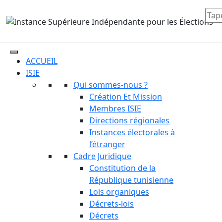
ACCUEIL
ISIE
Qui sommes-nous ?
Création Et Mission
Membres ISIE
Directions régionales
Instances électorales à
l’étranger
Cadre Juridique
Constitution de la
République tunisienne
Lois organiques
Décrets-lois
Décrets