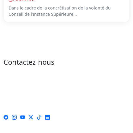
Dans le cadre de la concrétisation de la volonté du
Conseil de l’Instance Supérieure...
Contactez-nous
Adresse : 05 rue de l'île de Sardaigne - les jardins du
lac - 1053 Tunis
Email : contact@isie.tn / boc@isie.tn
Tél : 00 216 70 018 555
Fax : 00 216 71 190 924