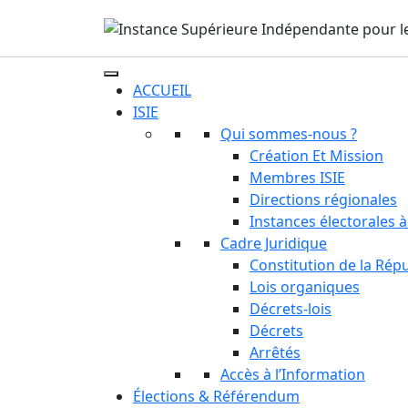
ACCUEIL
ISIE
Qui sommes-nous ?
Création Et Mission
Membres ISIE
Directions régionales
Instances électorales à
Cadre Juridique
Constitution de la Rép
Lois organiques
Décrets-lois
Décrets
Arrêtés
Accès à l’Information
Élections & Référendum