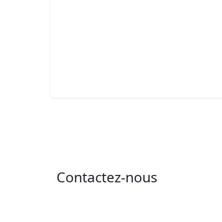
Contactez-nous
Adresse : 05 rue de l'île de Sardaigne - les
jardins du lac - 1053 Tunis
Email : contact@isie.tn / boc@isie.tn