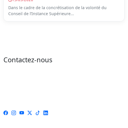
Dans le cadre de la concrétisation de la volonté du
Conseil de l’Instance Supérieure...
Contactez-nous
Adresse : 05 rue de l'île de Sardaigne - les jardins du
lac - 1053 Tunis
Email : contact@isie.tn / boc@isie.tn
Tél : 00 216 70 018 555
Fax : 00 216 71 190 924