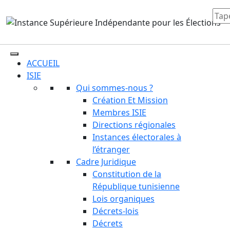
ACCUEIL
ISIE
Qui sommes-nous ?
Création Et Mission
Membres ISIE
Directions régionales
Instances électorales à
l’étranger
Cadre Juridique
Constitution de la
République tunisienne
Lois organiques
Décrets-lois
Décrets